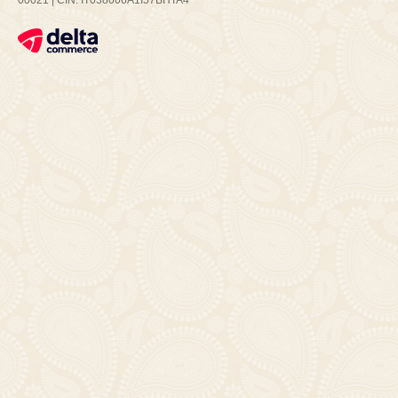
00021 | CIN: IT038006A1I57BHTA4