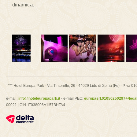
dinamica.
*** Hotel Europa Park - Via Tintoretto, 26 - 44029 Lido di Spina (Fe) - P.Iv
e-mail:
info@hoteleuropapark.it
- e-mail PEC:
europasrl.01050250297@legalm
00021 | CIN: IT038006A1I57BHTA4