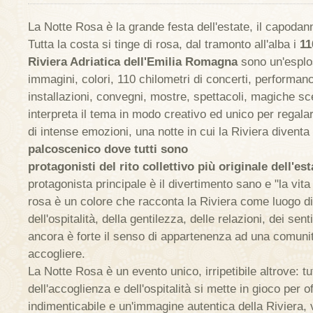
La Notte Rosa è la grande festa dell'estate, il capodann
Tutta la costa si tinge di rosa, dal tramonto all'alba i
11
Riviera Adriatica dell'Emilia Romagna
sono un'esplos
immagini, colori, 110 chilometri di concerti, performanc
installazioni, convegni, mostre, spettacoli, magiche sc
interpreta il tema in modo creativo ed unico per regala
di intense emozioni, una notte in cui la Riviera diventa
palcoscenico dove tutti sono
protagonisti del rito collettivo più originale dell'est
protagonista principale è il divertimento sano e "la vita
rosa è un colore che racconta la Riviera come luogo di
dell'ospitalità, della gentilezza, delle relazioni, dei se
ancora è forte il senso di appartenenza ad una comuni
accogliere.
La Notte Rosa è un evento unico, irripetibile altrove: tu
dell'accoglienza e dell'ospitalità si mette in gioco per o
indimenticabile e un'immagine autentica della Riviera, v